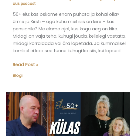
uus podcast
50+ elu: kas oskame enam puhata ja kohal olla?
Urme ja Kirsti – aga kuhu meil siis on kiire – kas
pensionile? Me elame ajal, kus kogu aeg on kiire.
Midagi on vaja teha, kuhugi jõuda, kellelegi vastata,
midagi korraldada või ära lõpetada. Ja kummalisel
kombel ei kao see tunne kuhugi ka siis, kui lapsed
Elu50pluss
Read Post »
blogi
Blogi
–
Kuhu
me
siis
päriselt
tormame?