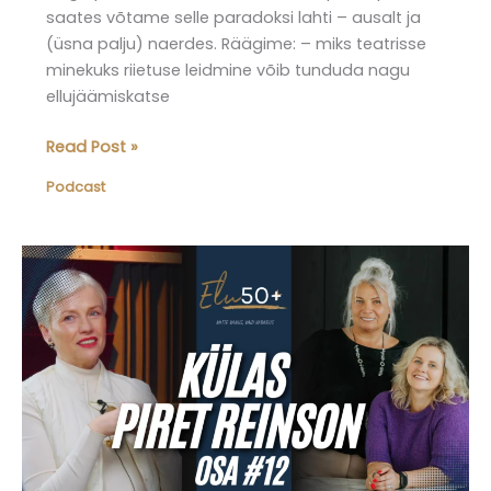
saates võtame selle paradoksi lahti – ausalt ja
(üsna palju) naerdes. Räägime: – miks teatrisse
minekuks riietuse leidmine võib tunduda nagu
ellujäämiskatse
Elu50pluss
Read Post »
podcast,
Podcast
osa
13:
Mitte
midagi
pole
selga
panna