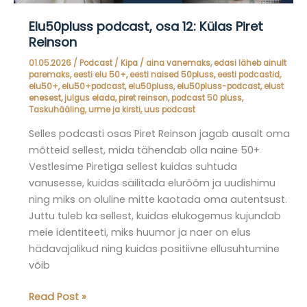
Elu50pluss podcast, osa 12: Külas Piret
Reinson
01.05.2026
/
Podcast
/
Kipa
/
aina vanemaks
,
edasi läheb ainult
paremaks
,
eesti elu 50+
,
eesti naised 50pluss
,
eesti podcastid
,
elu50+
,
elu50+podcast
,
elu50pluss
,
elu50pluss-podcast
,
elust
enesest
,
julgus elada
,
piret reinson
,
podcast 50 pluss
,
Taskuhääling
,
urme ja kirsti
,
uus podcast
Selles podcasti osas Piret Reinson jagab ausalt oma
mõtteid sellest, mida tähendab olla naine 50+
Vestlesime Piretiga sellest kuidas suhtuda
vanusesse, kuidas säilitada elurõõm ja uudishimu
ning miks on oluline mitte kaotada oma autentsust.
Juttu tuleb ka sellest, kuidas elukogemus kujundab
meie identiteeti, miks huumor ja naer on elus
hädavajalikud ning kuidas positiivne ellusuhtumine
võib
Elu50pluss
Read Post »