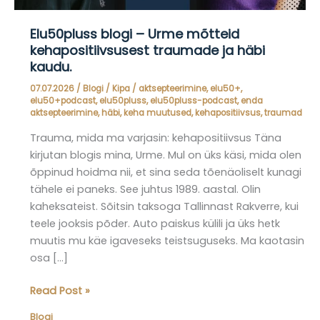
Elu50pluss blogi – Urme mõtteid
kehapositiivsusest traumade ja häbi
kaudu.
07.07.2026
/
Blogi
/
Kipa
/
aktsepteerimine
,
elu50+
,
elu50+podcast
,
elu50pluss
,
elu50pluss-podcast
,
enda
aktsepteerimine
,
häbi
,
keha muutused
,
kehapositiivsus
,
traumad
Trauma, mida ma varjasin: kehapositiivsus Täna
kirjutan blogis mina, Urme. Mul on üks käsi, mida olen
õppinud hoidma nii, et sina seda tõenäoliselt kunagi
tähele ei paneks. See juhtus 1989. aastal. Olin
kaheksateist. Sõitsin taksoga Tallinnast Rakverre, kui
teele jooksis põder. Auto paiskus külili ja üks hetk
muutis mu käe igaveseks teistsuguseks. Ma kaotasin
osa […]
Elu50pluss
Read Post »
blogi
Blogi