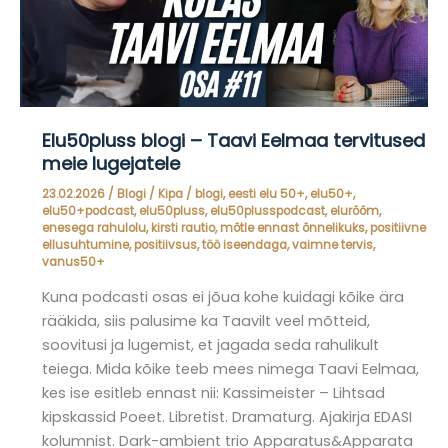
Elu50pluss blogi – Taavi Eelmaa tervitused
meie lugejatele
23.02.2026
/
Blogi
/
Kipa
/
blogi
,
eesti elu 50+
,
elu50+
,
elu50+podcast
,
elu50pluss
,
elu50plusspodcast
,
elurõõm
,
enesega rahulolu
,
kirsti rautio
,
mõtle ennast õnnelikuks
,
positiivne
ellusuhtumine
,
positiivsus
,
töö iseendaga
,
vaimne tervis
,
vanus50+
Kuna podcasti osas ei jõua kohe kuidagi kõike ära
rääkida, siis palusime ka Taavilt veel mõtteid,
soovitusi ja lugemist, et jagada seda rahulikult
teiega. Mida kõike teeb mees nimega Taavi Eelmaa,
kes ise esitleb ennast nii: Kassimeister – Lihtsad
kipskassid Poeet. Libretist. Dramaturg. Ajakirja EDASI
kolumnist. Dark-ambient trio Apparatus&Apparata