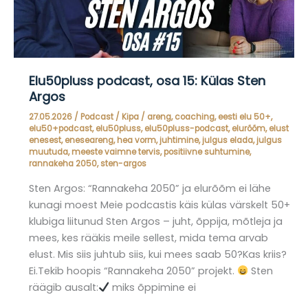
Elu50pluss podcast, osa 15: Külas Sten
Argos
27.05.2026
/
Podcast
/
Kipa
/
areng
,
coaching
,
eesti elu 50+
,
elu50+podcast
,
elu50pluss
,
elu50pluss-podcast
,
elurõõm
,
elust
enesest
,
eneseareng
,
hea vorm
,
juhtimine
,
julgus elada
,
julgus
muutuda
,
meeste vaimne tervis
,
positiivne suhtumine
,
rannakeha 2050
,
sten-argos
Sten Argos: “Rannakeha 2050” ja elurõõm ei lähe
kunagi moest Meie podcastis käis külas värskelt 50+
klubiga liitunud Sten Argos – juht, õppija, mõtleja ja
mees, kes rääkis meile sellest, mida tema arvab
elust. Mis siis juhtub siis, kui mees saab 50?Kas kriis?
Ei.Tekib hoopis “Rannakeha 2050” projekt.
Sten
räägib ausalt:
miks õppimine ei