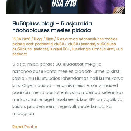
Elu50pluss blogi – 5 asja mida
näohoolduses meeles pidada
16.06.2026
/
Blogi
/
Kipa
/
5 asja mida näohoolduses meeles
pidada
,
eesti podcastid
,
elu50+
,
elu50+podcast
,
elu50pluss
,
elu50pluss-podcast
,
ilunipid 50+
,
ilusalongis
,
urme ja kirsti
,
uus
podcast
5 asja, mida pärast 50. eluaastat meigi ja
nahahoolduse kohta meeles pidada? Urme ja Kirsti
käisid Sinu Elu Stuudios lahendamas halli kulmukarva
kriisi Olgem ausad – enamik meist ei ole viimased
paarkümmend aastat eriti palju mõelnud sellele, kas
me kasutame õiget näokreemi, kas SPF on vajalik või
kuidas puuderkreemi tegelikult peale kanda. Kui
midagi on
Elu50pluss
Read Post »