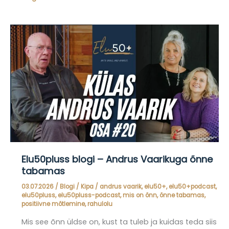
–
Urme
mõtteid
kehapositiivsusest
traumade
ja
häbi
kaudu.
Elu50pluss blogi – Andrus Vaarikuga õnne
tabamas
03.07.2026
/
Blogi
/
Kipa
/
andrus vaarik
,
elu50+
,
elu50+podcast
,
elu50pluss
,
elu50pluss-podcast
,
mis on õnn
,
õnne tabamas
,
positiivne mõtlemine
,
rahulolu
Mis see õnn üldse on, kust ta tuleb ja kuidas teda siis