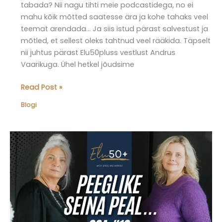
tabada? Nii nagu tihti meie podcastidega, no ei
mahu kõik mõtted saatesse ära ja kohe tahaks veel
teemat arendada… Ja siis istud pärast salvestust ja
mõtled, et sellest oleks tahtnud veel rääkida. Täpselt
nii juhtus pärast Elu50pluss vestlust Andrus
Vaarikuga. Ühel hetkel jõudsime
Elu50pluss
Read Post »
blogi
Blogi
–
Andrus
Vaarikuga
õnne
tabamas