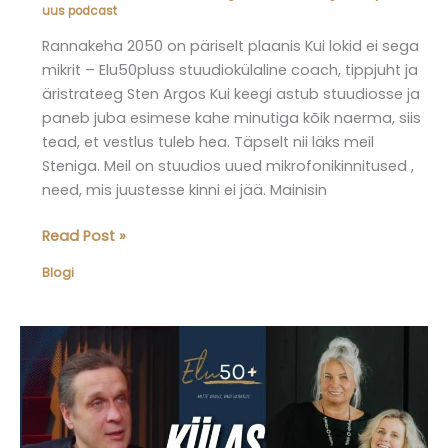
uus podcast
Rannakeha 2050 on päriselt plaanis Kui lokid ei sega
mikrit – Elu50pluss stuudiokülaline coach, tippjuht ja
äristrateeg Sten Argos Kui keegi astub stuudiosse ja
paneb juba esimese kahe minutiga kõik naerma, siis
tead, et vestlus tuleb hea. Täpselt nii läks meil
Steniga. Meil on stuudios uued mikrofonikinnitused ,
need, mis juustesse kinni ei jää. Mainisin
Elu50pluss
Read Post »
blogi
Blogi
–
osas
15
käis
külas
Sten
Argos