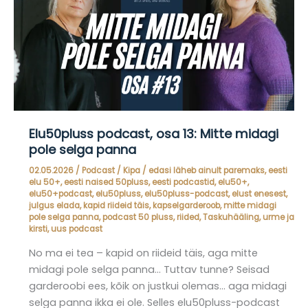
Elu50pluss podcast, osa 13: Mitte midagi
pole selga panna
02.05.2026
/
Podcast
/
Kipa
/
edasi läheb ainult paremaks
,
eesti
elu 50+
,
eesti naised 50pluss
,
eesti podcastid
,
elu50+
,
elu50+podcast
,
elu50pluss
,
elu50pluss-podcast
,
elust enesest
,
julgus elada
,
kapid riideid täis
,
kapselgarderoob
,
mitte midagi
pole selga panna
,
podcast 50 pluss
,
riided
,
Taskuhääling
,
urme ja
kirsti
,
uus podcast
No ma ei tea – kapid on riideid täis, aga mitte
midagi pole selga panna… Tuttav tunne? Seisad
garderoobi ees, kõik on justkui olemas… aga midagi
selga panna ikka ei ole. Selles elu50pluss-podcast