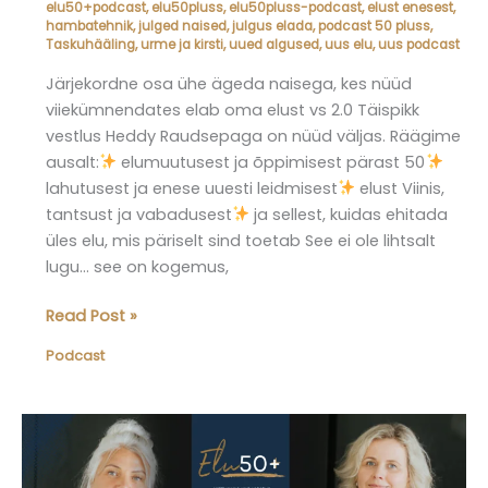
elu50+podcast
,
elu50pluss
,
elu50pluss-podcast
,
elust enesest
,
hambatehnik
,
julged naised
,
julgus elada
,
podcast 50 pluss
,
Taskuhääling
,
urme ja kirsti
,
uued algused
,
uus elu
,
uus podcast
Järjekordne osa ühe ägeda naisega, kes nüüd
viiekümnendates elab oma elust vs 2.0 Täispikk
vestlus Heddy Raudsepaga on nüüd väljas. Räägime
ausalt:
elumuutusest ja õppimisest pärast 50
lahutusest ja enese uuesti leidmisest
elust Viinis,
tantsust ja vabadusest
ja sellest, kuidas ehitada
üles elu, mis päriselt sind toetab See ei ole lihtsalt
lugu… see on kogemus,
Elu50pluss
Read Post »
podcast,
Podcast
osa
14:
Külas
Heddy
Raudsepp