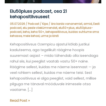
Elu50pluss podcast, osa 21
kehapositiivsusest
05.07.2026
/
Podcast
/
Kipa
/
ära karda vananemist
,
armid
,
Eesti
podcast
,
elu peale viiekümnendat
,
elu50+plus
,
elu50pluss-
podcast
,
keha
,
keha 50+
,
kehapositiivsus
,
kuidas suhtume oma
kehasse
,
meie kehad
,
urme ja kirsti
Kehapositiivsus Ozempicu ajastul kõlab justkui
kaaluteema, aga tegelikult räägime hoopis
suuremast asjast – mida tähendab olla iseendaga
rahul siis, kui peeglist vaatab vastu 50+ naine.
Räägime sellest, kuidas me näeme iseennast — ja
veel rohkem sellest, kuidas me näeme teisi. Sest
kehapositiivsus ei alga peeglist, vaid sellest, millise
pilguga me tänaval mööduvale inimesele otsa
vaatame. […]
Elu50pluss
Read Post »
podcast,