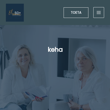
Skip
to
TOETA
content
keha