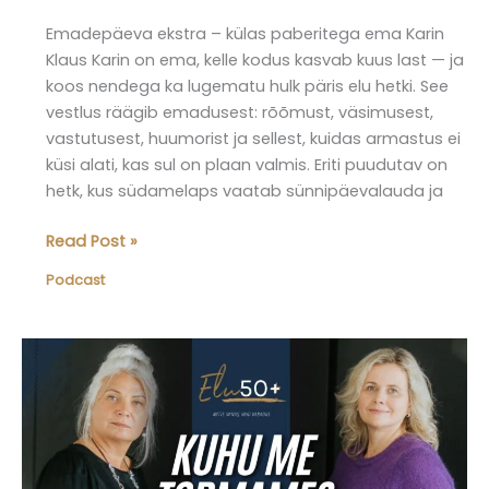
Emadepäeva ekstra – külas paberitega ema Karin
Klaus Karin on ema, kelle kodus kasvab kuus last — ja
koos nendega ka lugematu hulk päris elu hetki. See
vestlus räägib emadusest: rõõmust, väsimusest,
vastutusest, huumorist ja sellest, kuidas armastus ei
küsi alati, kas sul on plaan valmis. Eriti puudutav on
hetk, kus südamelaps vaatab sünnipäevalauda ja
Elu50pluss
Read Post »
podcast,
Podcast
osa
17:
Külas
Karin
Klaus