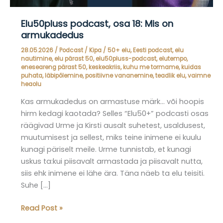
Elu50pluss podcast, osa 18: Mis on
armukadedus
28.05.2026
/
Podcast
/
Kipa
/
50+ elu
,
Eesti podcast
,
elu
nautimine
,
elu pärast 50
,
elu50pluss-podcast
,
elutempo
,
eneseareng pärast 50
,
keskeakriis
,
kuhu me tormame
,
kuidas
puhata
,
läbipõlemine
,
positiivne vananemine
,
teadlik elu
,
vaimne
heaolu
Kas armukadedus on armastuse märk… või hoopis
hirm kedagi kaotada? Selles “Elu50+” podcasti osas
räägivad Urme ja Kirsti ausalt suhetest, usaldusest,
muutumisest ja sellest, miks teine inimene ei kuulu
kunagi päriselt meile. Urme tunnistab, et kunagi
uskus ta:kui piisavalt armastada ja piisavalt nutta,
siis ehk inimene ei lähe ära. Täna näeb ta elu teisiti.
Suhe […]
Elu50pluss
Read Post »
podcast,