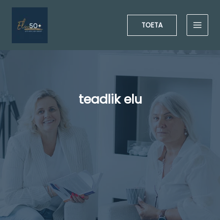
Skip
to
TOETA
content
teadlik elu