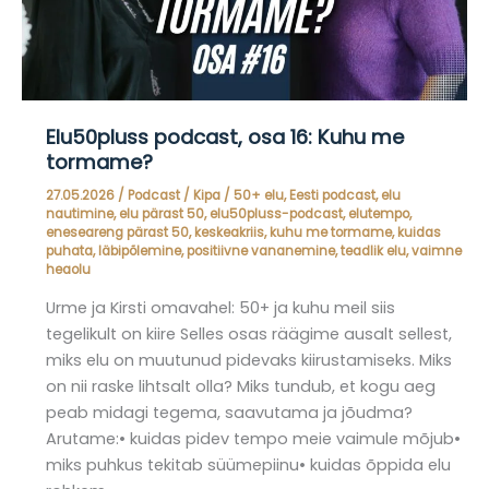
Elu50pluss podcast, osa 16: Kuhu me
tormame?
27.05.2026
/
Podcast
/
Kipa
/
50+ elu
,
Eesti podcast
,
elu
nautimine
,
elu pärast 50
,
elu50pluss-podcast
,
elutempo
,
eneseareng pärast 50
,
keskeakriis
,
kuhu me tormame
,
kuidas
puhata
,
läbipõlemine
,
positiivne vananemine
,
teadlik elu
,
vaimne
heaolu
Urme ja Kirsti omavahel: 50+ ja kuhu meil siis
tegelikult on kiire Selles osas räägime ausalt sellest,
miks elu on muutunud pidevaks kiirustamiseks. Miks
on nii raske lihtsalt olla? Miks tundub, et kogu aeg
peab midagi tegema, saavutama ja jõudma?
Arutame:• kuidas pidev tempo meie vaimule mõjub•
miks puhkus tekitab süümepiinu• kuidas õppida elu