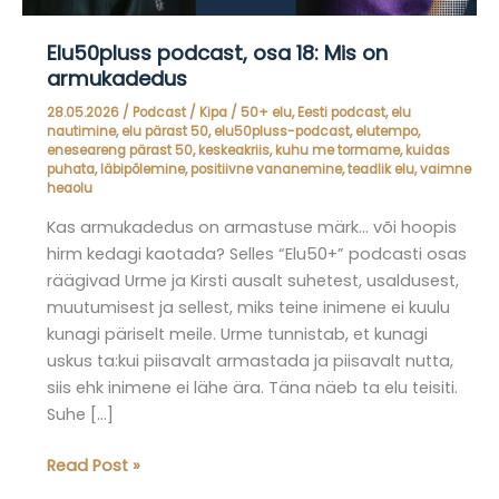
Elu50pluss podcast, osa 18: Mis on
armukadedus
28.05.2026
/
Podcast
/
Kipa
/
50+ elu
,
Eesti podcast
,
elu
nautimine
,
elu pärast 50
,
elu50pluss-podcast
,
elutempo
,
eneseareng pärast 50
,
keskeakriis
,
kuhu me tormame
,
kuidas
puhata
,
läbipõlemine
,
positiivne vananemine
,
teadlik elu
,
vaimne
heaolu
Kas armukadedus on armastuse märk… või hoopis
hirm kedagi kaotada? Selles “Elu50+” podcasti osas
räägivad Urme ja Kirsti ausalt suhetest, usaldusest,
muutumisest ja sellest, miks teine inimene ei kuulu
kunagi päriselt meile. Urme tunnistab, et kunagi
uskus ta:kui piisavalt armastada ja piisavalt nutta,
siis ehk inimene ei lähe ära. Täna näeb ta elu teisiti.
Suhe […]
Elu50pluss
Read Post »
podcast,