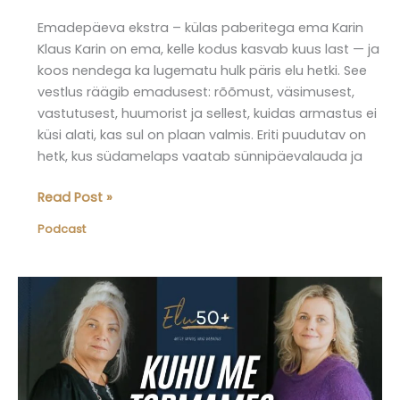
Emadepäeva ekstra – külas paberitega ema Karin
Klaus Karin on ema, kelle kodus kasvab kuus last — ja
koos nendega ka lugematu hulk päris elu hetki. See
vestlus räägib emadusest: rõõmust, väsimusest,
vastutusest, huumorist ja sellest, kuidas armastus ei
küsi alati, kas sul on plaan valmis. Eriti puudutav on
hetk, kus südamelaps vaatab sünnipäevalauda ja
Elu50pluss
Read Post »
podcast,
Podcast
osa
17:
Külas
Karin
Klaus