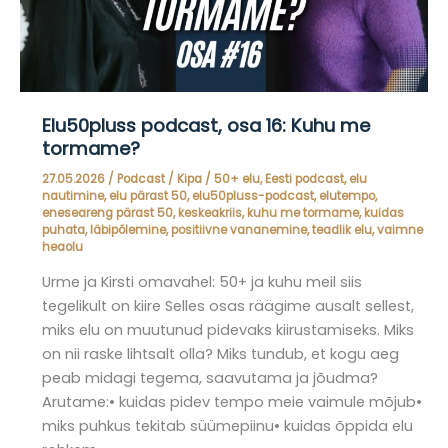
Elu50pluss podcast, osa 16: Kuhu me
tormame?
27.05.2026
/
Podcast
/
Kipa
/
50+ elu
,
Eesti podcast
,
elu
nautimine
,
elu pärast 50
,
elu50pluss-podcast
,
elutempo
,
eneseareng pärast 50
,
keskeakriis
,
kuhu me tormame
,
kuidas
puhata
,
läbipõlemine
,
positiivne vananemine
,
teadlik elu
,
vaimne
heaolu
Urme ja Kirsti omavahel: 50+ ja kuhu meil siis
tegelikult on kiire Selles osas räägime ausalt sellest,
miks elu on muutunud pidevaks kiirustamiseks. Miks
on nii raske lihtsalt olla? Miks tundub, et kogu aeg
peab midagi tegema, saavutama ja jõudma?
Arutame:• kuidas pidev tempo meie vaimule mõjub•
miks puhkus tekitab süümepiinu• kuidas õppida elu