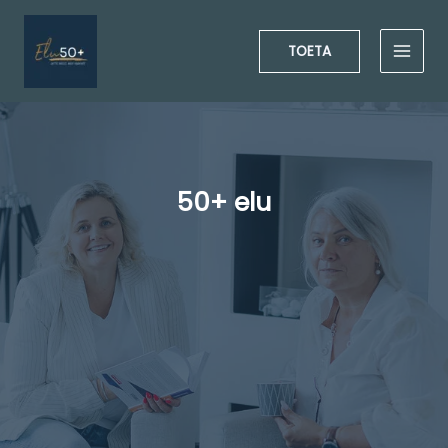
Skip
to
TOETA
content
50+ elu