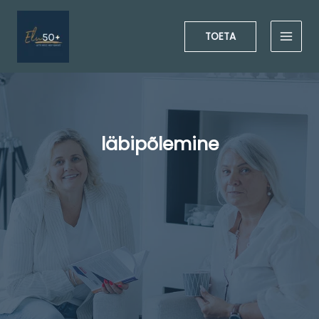
Skip
to
TOETA
content
läbipõlemine