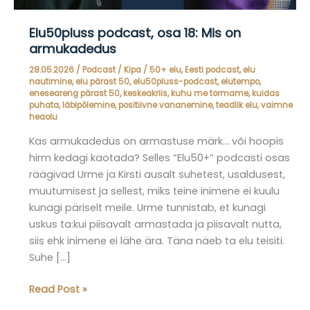
Elu50pluss podcast, osa 18: Mis on
armukadedus
28.05.2026
/
Podcast
/
Kipa
/
50+ elu
,
Eesti podcast
,
elu
nautimine
,
elu pärast 50
,
elu50pluss-podcast
,
elutempo
,
eneseareng pärast 50
,
keskeakriis
,
kuhu me tormame
,
kuidas
puhata
,
läbipõlemine
,
positiivne vananemine
,
teadlik elu
,
vaimne
heaolu
Kas armukadedus on armastuse märk… või hoopis
hirm kedagi kaotada? Selles “Elu50+” podcasti osas
räägivad Urme ja Kirsti ausalt suhetest, usaldusest,
muutumisest ja sellest, miks teine inimene ei kuulu
kunagi päriselt meile. Urme tunnistab, et kunagi
uskus ta:kui piisavalt armastada ja piisavalt nutta,
siis ehk inimene ei lähe ära. Täna näeb ta elu teisiti.
Suhe […]
Elu50pluss
Read Post »
podcast,