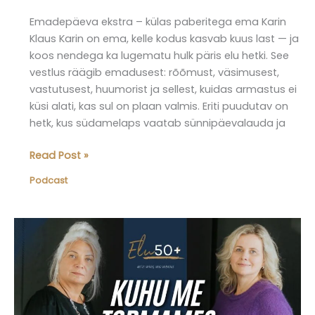
Emadepäeva ekstra – külas paberitega ema Karin
Klaus Karin on ema, kelle kodus kasvab kuus last — ja
koos nendega ka lugematu hulk päris elu hetki. See
vestlus räägib emadusest: rõõmust, väsimusest,
vastutusest, huumorist ja sellest, kuidas armastus ei
küsi alati, kas sul on plaan valmis. Eriti puudutav on
hetk, kus südamelaps vaatab sünnipäevalauda ja
Elu50pluss
Read Post »
podcast,
Podcast
osa
17:
Külas
Karin
Klaus