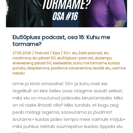
Elu50pluss podcast, osa 16: Kuhu me
tormame?
27.05.2026
/
Podcast
/
Kipa
/
50+ elu
,
Eesti podcast
,
elu
nautimine
,
elu pärast 50
,
elu50pluss-podcast
,
elutempo
,
eneseareng pärast 50
,
keskeakriis
,
kuhu me tormame
,
kuidas
puhata
,
läbipõlemine
,
positiivne vananemine
,
teadlik elu
,
vaimne
heaolu
Urme ja Kirsti omavahel: 50+ ja kuhu meil siis
tegelikult on kiire Selles osas räägime ausalt sellest,
miks elu on muutunud pidevaks kiirustamiseks. Miks
on nii raske lihtsalt olla? Miks tundub, et kogu aeg
peab midagi tegema, saavutama ja jõudma?
Arutame:• kuidas pidev tempo meie vaimule mõjub•
miks puhkus tekitab süümepiinu• kuidas õppida elu