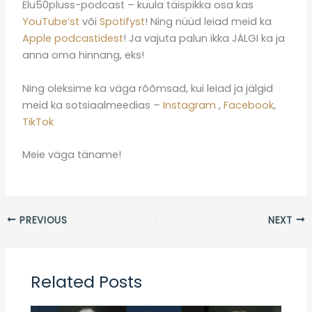
Elu50pluss-podcast – kuula täispikka osa kas
YouTube’st
või
Spotifyst
! Ning nüüd leiad meid ka
Apple podcastidest
! Ja vajuta palun ikka JÄLGI ka ja
anna oma hinnang, eks!
Ning oleksime ka väga rõõmsad, kui leiad ja jälgid
meid ka sotsiaalmeedias –
Instagram
,
Facebook
,
TikTok
Meie väga täname!
PREVIOUS
NEXT
Related Posts