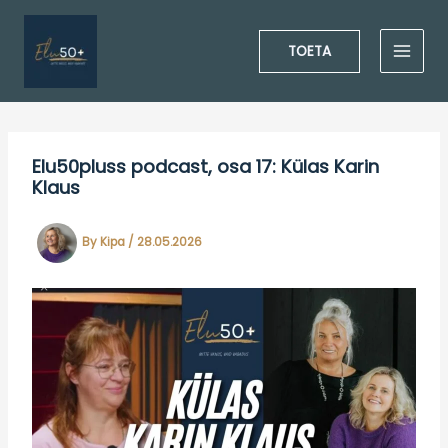
Skip
to
TOETA
content
Elu50pluss podcast, osa 17: Külas Karin
Klaus
By
Kipa
/
28.05.2026