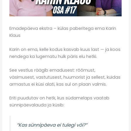
Emadepäeva ekstra – külas paberitega ema Karin
Klaus
Karin on ema, kelle kodus kasvab kuus last — ja koos
nendega ka lugematu hulk päris elu hetki.
See vestlus räägib emadusest: rõõmust,
väsimusest, vastutusest, huumorist ja sellest, kuidas
armastus ei küsi alati, kas sul on plaan valmis.
Eriti puudutav on hetk, kus südamelaps vaatab
sünnipäevalauda ja küsib:
“Kas sünnipäeva ei tulegi või?”