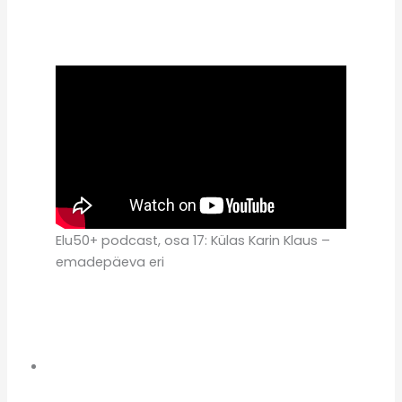
Elu50+ podcast, osa 17: Külas Karin Klaus –
emadepäeva eri