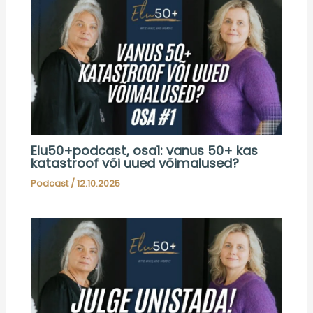
Elu50+podcast, osa1: vanus 50+ kas
katastroof või uued võimalused?
Podcast
/
12.10.2025