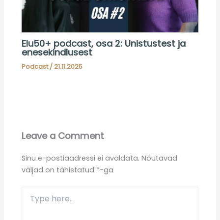
Elu50+ podcast, osa 2: Unistustest ja
enesekindlusest
Podcast
/
21.11.2025
Leave a Comment
Sinu e-postiaadressi ei avaldata.
Nõutavad
väljad on tähistatud
*
-ga
Type
here..