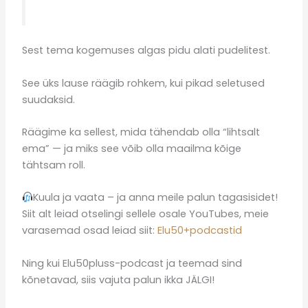
Sest tema kogemuses algas pidu alati pudelitest.
See üks lause räägib rohkem, kui pikad seletused
suudaksid.
Räägime ka sellest, mida tähendab olla “lihtsalt
ema” — ja miks see võib olla maailma kõige
tähtsam roll.
Kuula ja vaata – ja anna meile palun tagasisidet!
Siit alt leiad otselingi sellele osale YouTubes, meie
varasemad osad leiad siit:
Elu50+podcastid
Ning kui Elu50pluss-podcast ja teemad sind
kõnetavad, siis vajuta palun ikka JÄLGI!