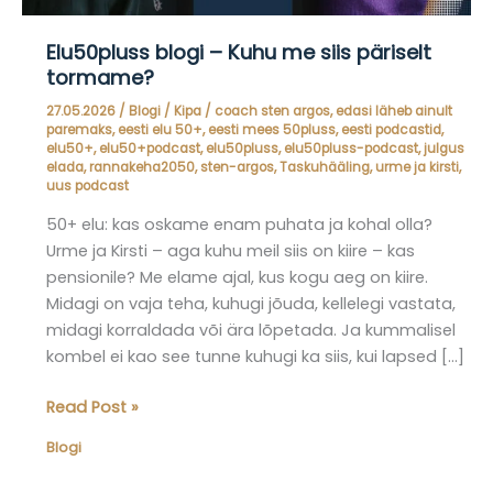
Elu50pluss blogi – Kuhu me siis päriselt
tormame?
27.05.2026
/
Blogi
/
Kipa
/
coach sten argos
,
edasi läheb ainult
paremaks
,
eesti elu 50+
,
eesti mees 50pluss
,
eesti podcastid
,
elu50+
,
elu50+podcast
,
elu50pluss
,
elu50pluss-podcast
,
julgus
elada
,
rannakeha2050
,
sten-argos
,
Taskuhääling
,
urme ja kirsti
,
uus podcast
50+ elu: kas oskame enam puhata ja kohal olla?
Urme ja Kirsti – aga kuhu meil siis on kiire – kas
pensionile? Me elame ajal, kus kogu aeg on kiire.
Midagi on vaja teha, kuhugi jõuda, kellelegi vastata,
midagi korraldada või ära lõpetada. Ja kummalisel
kombel ei kao see tunne kuhugi ka siis, kui lapsed […]
Elu50pluss
Read Post »
blogi
Blogi
–
Kuhu