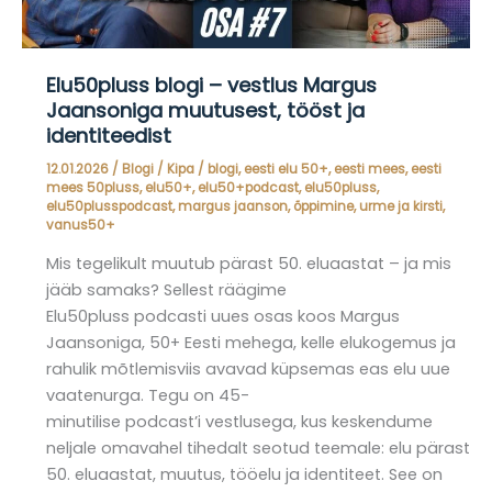
Elu50pluss blogi – vestlus Margus
Jaansoniga muutusest, tööst ja
identiteedist
12.01.2026
/
Blogi
/
Kipa
/
blogi
,
eesti elu 50+
,
eesti mees
,
eesti
mees 50pluss
,
elu50+
,
elu50+podcast
,
elu50pluss
,
elu50plusspodcast
,
margus jaanson
,
õppimine
,
urme ja kirsti
,
vanus50+
Mis tegelikult muutub pärast 50. eluaastat – ja mis
jääb samaks? Sellest räägime
Elu50pluss podcasti uues osas koos Margus
Jaansoniga, 50+ Eesti mehega, kelle elukogemus ja
rahulik mõtlemisviis avavad küpsemas eas elu uue
vaatenurga. Tegu on 45-
minutilise podcast’i vestlusega, kus keskendume
neljale omavahel tihedalt seotud teemale: elu pärast
50. eluaastat, muutus, tööelu ja identiteet. See on