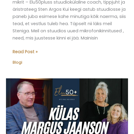
mikrit – Elu50pluss stuudiokülaline coach, tippjuht ja
äristrateeg Sten Argos Kui keegi astub stuudiosse ja
paneb juba esimese kahe minutiga kõik naerma, siis
tead, et vestlus tuleb hea. Täpselt nii läks meil
Steniga. Meil on stuudios uued mikrofonikinnitused ,
need, mis juustesse kinni ei jää. Mainisin
Elu50pluss
Read Post »
blogi
Blogi
–
osas
15
käis
külas
Sten
Argos