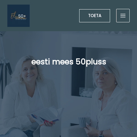
Skip
to
TOETA
content
eesti mees 50pluss