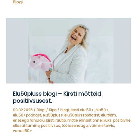
Blogi
–
Taavi
Eelmaa
tervitused
meie
lugejatele
Elu50pluss blogi – Kirsti mõtteid
positiivsusest.
09.02.2026
/
Blogi
/
Kipa
/
blogi
,
eesti elu 50+
,
elu50+
,
elu50+podcast
,
elu50pluss
,
elu50plusspodcast
,
elurõõm
,
enesega rahulolu
,
kirsti rautio
,
mõtle ennast õnnelikuks
,
positiivne
ellusuhtumine
,
positiivsus
,
töö iseendaga
,
vaimne tervis
,
vanus50+