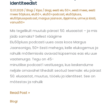
identiteedist
12.01.2026
/
Blogi
/
Kipa
/
blogi
,
eesti elu 50+
,
eesti mees
,
eesti
mees 50pluss
,
elu50+
,
elu50+podcast
,
elu50pluss
,
elu50plusspodcast
,
margus jaanson
,
õppimine
,
urme ja kirsti
,
vanus50+
Mis tegelikult muutub pärast 50. eluaastat – ja mis
jääb samaks? Sellest räägime
Elu50pluss podcasti uues osas koos Margus
Jaansoniga, 50+ Eesti mehega, kelle elukogemus ja
rahulik mõtlemisviis avavad küpsemas eas elu uue
vaatenurga. Tegu on 45-
minutilise podcast’i vestlusega, kus keskendume
neljale omavahel tihedalt seotud teemale: elu pärast
50. eluaastat, muutus, tööelu ja identiteet. See on
mõtestav ja rahulik
Elu50pluss
Read Post »
blogi
Blogi
–