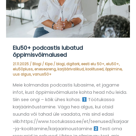
Elu50+ podcastis lubatud
õppimisvõimalused
21.11.2025
/
Blogi
/
Kipa
/
blogi
,
digitark
,
eesti elu 50+
,
elu50+
,
elu50pluss
,
eneseareng
,
karjäärivalikud
,
koolitused
,
õppimine
,
uus algus
,
vanus50+
Meie kolmandas podcastis lubasime, et jagame
infot, kust õppimisvõimaluste kohta head nõu leida.
Siin see ongi – kõik ühes kohas.
Töötukassa
karjäärinõustamine. Väga hea algus, kui otsid
suunda või tahad üle vaadata, mis sind edasi
viib:https://www.tootukassa.ee/et/teenused/karjaar
-ja-koolitamine/karjaarinoustamine
Testi oma