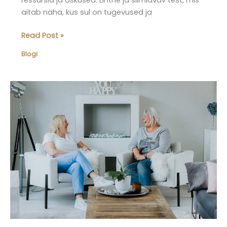
ressursid ja oskused. Lihtne ja silmiavav test, mis
aitab näha, kus sul on tugevused ja
Elu50+
Read Post »
podcastis
Blogi
lubatud
õppimisvõimalused