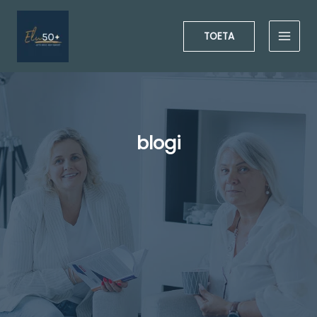
Skip
to
TOETA
content
blogi