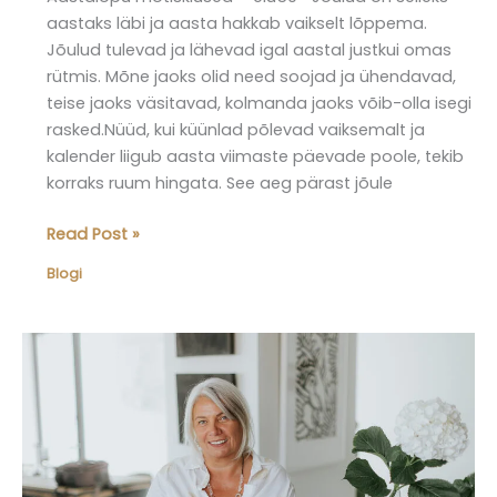
aastaks läbi ja aasta hakkab vaikselt lõppema.
Jõulud tulevad ja lähevad igal aastal justkui omas
rütmis. Mõne jaoks olid need soojad ja ühendavad,
teise jaoks väsitavad, kolmanda jaoks võib-olla isegi
rasked.Nüüd, kui küünlad põlevad vaiksemalt ja
kalender liigub aasta viimaste päevade poole, tekib
korraks ruum hingata. See aeg pärast jõule
Elu50+
Read Post »
blogi:
Blogi
aastalõpu
mõtisklused
–
kõike
ei
pea
kohe
muutma