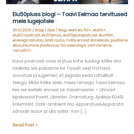
Elu50pluss blogi – Taavi Eelmaa tervitused
meie lugejatele
23.02.2026
/
Blogi
/
Kipa
/
blogi
,
eesti elu 50+
,
elu50+
,
elu50+podcast
,
elu50pluss
,
elu50plusspodcast
,
elurõõm
,
enesega rahulolu
,
kirsti rautio
,
mõtle ennast õnnelikuks
,
positiivne
ellusuhtumine
,
positiivsus
,
töö iseendaga
,
vaimne tervis
,
vanus50+
Kuna podcasti osas ei jõua kohe kuidagi kõike ära
rääkida, siis palusime ka Taavilt veel mõtteid,
soovitusi ja lugemist, et jagada seda rahulikult
teiega. Mida kõike teeb mees nimega Taavi Eelmaa,
kes ise esitleb ennast nii: Kassimeister – Lihtsad
kipskassid Poeet. Libretist. Dramaturg. Ajakirja EDASI
kolumnist. Dark-ambient trio Apparatus&Apparata
sônade autor ja üks solist. Von […]
Elu50pluss
Read Post »
blogi