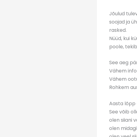
Jõulud tule
soojad ja ü
rasked.
Nüüd, kui k
poole, teki
See aeg pära
Vähem info
Vähem ootu
Rohkem aus
Aasta lõpp 
See võib oll
olen siiani 
olen midagi
olen veel sii