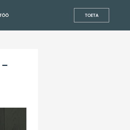
TÖÖ
TOETA
 –