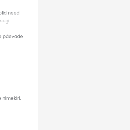
olid need
isegi
te päevade
nimekiri.