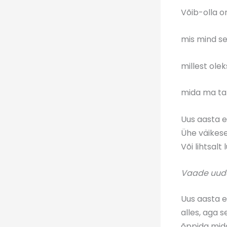
Võib-olla o
mis mind se
millest olek
mida ma ta
Uus aasta e
Ühe väikese
Või lihtsal
Vaade uud
Uus aasta e
alles, aga 
õppida mida