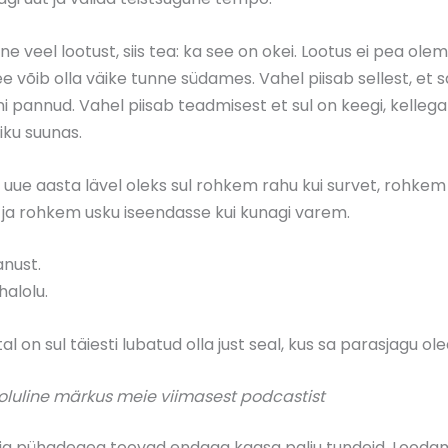
nne veel lootust, siis tea: ka see on okei. Lootus ei pea ol
e võib olla väike tunne südames. Vahel piisab sellest, et sa
nni pannud. Vahel piisab teadmisest et sul on keegi, kelleg
viku suunas.
 uue aasta lävel oleks sul rohkem rahu kui survet, rohkem
t ja rohkem usku iseendasse kui kunagi varem.
anust.
halolu.
al on sul täiesti lubatud olla just seal, kus sa parasjagu ol
 oluline märkus meie viimasest
podcastist
 ja pühadeaeg toovad endaga kaasa palju tundeid. Lood