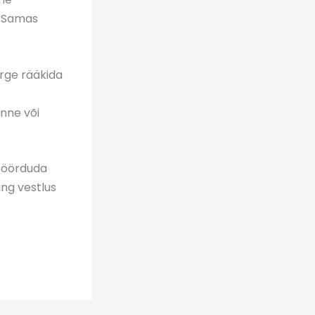
. Samas
erge rääkida
nne või
 pöörduda
ing vestlus