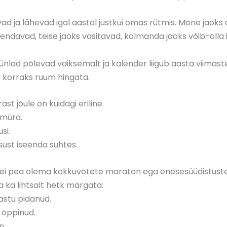
vad ja lähevad igal aastal justkui omas rütmis. Mõne jaoks 
hendavad, teise jaoks väsitavad, kolmanda jaoks võib-olla 
üünlad põlevad vaiksemalt ja kalender liigub aasta viimas
b korraks ruum hingata.
st jõule on kuidagi eriline.
müra.
si.
ust iseenda suhtes.
ei pea olema kokkuvõtete maraton ega enesesüüdistuste 
a ka lihtsalt hetk märgata:
vastu pidanud.
 õppinud.
n.