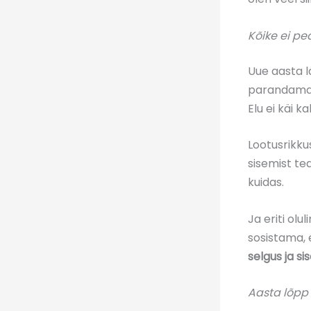
Kõike ei p
Uue aasta l
parandama, 
Elu ei käi k
Lootusrikku
sisemist tea
kuidas.
Ja eriti ol
sosistama, 
selgus ja s
Aasta lõpp