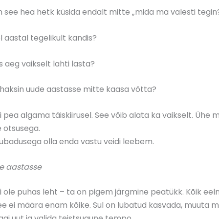
n see hea hetk küsida endalt mitte „mida ma valesti tegin?“
l aastal tegelikult kandis?
s aeg vaikselt lahti lasta?
haksin uude aastasse mitte kaasa võtta?
i pea algama täiskiirusel. See võib alata ka vaikselt. Ühe 
 otsusega.
t lubadusega olla enda vastu veidi leebem.
e aastasse
i ole puhas leht – ta on pigem järgmine peatükk. Kõik eel
see ei määra enam kõike. Sul on lubatud kasvada, muuta m
gi uut ja valida teistsugune tempo.