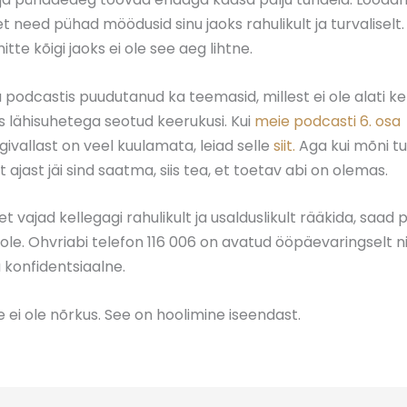
t need pühad möödusid sinu jaoks rahulikult ja turvaliselt
tte kõigi jaoks ei ole see aeg lihtne.
odcastis puudutanud ka teemasid, millest ei ole alati k
s lähisuhetega seotud keerukusi. Kui
meie podcasti 6. osa
givallast on veel kuulamata, leiad selle
siit.
Aga kui mõni tu
 ajast jäi sind saatma, siis tea, et toetav abi on olemas.
et vajad kellegagi rahulikult ja usalduslikult rääkida, saad
le. Ohvriabi telefon 116 006 on avatud ööpäevaringselt n
a konfidentsiaalne.
e ei ole nõrkus. See on hoolimine iseendast.