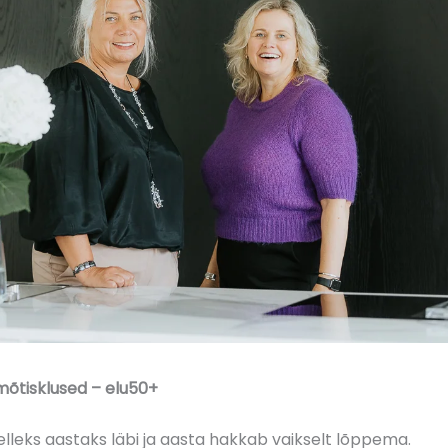
mõtisklused – elu50+
elleks aastaks läbi ja aasta hakkab vaikselt lõppema.