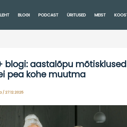
LEHT
BLOGI
PODCAST
ÜRITUSED
MEIST
KOOS
+ blogi: aastalõpu mõtisklused
 ei pea kohe muutma
pa
/
27.12.2025