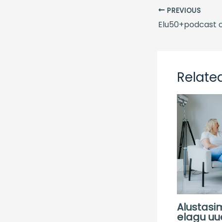
PREVIOUS
Relate
Alustasi
elagu uu