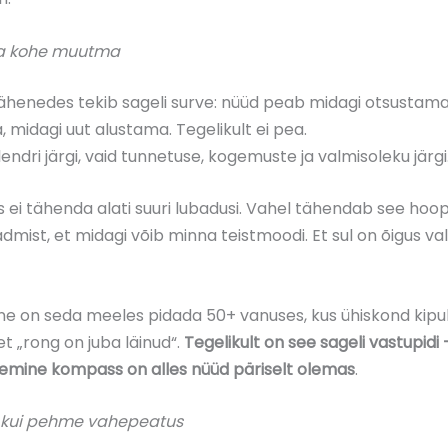
ea kohe muutma
ähenedes tekib sageli surve: nüüd peab midagi otsustama
midagi uut alustama. Tegelikult ei pea.
alendri järgi, vaid tunnetuse, kogemuste ja valmisoleku järgi
s ei tähenda alati suuri lubadusi. Vahel tähendab see hoop
dmist, et midagi võib minna teistmoodi. Et sul on õigus valid
uline on seda meeles pidada 50+ vanuses, kus ühiskond kip
et „rong on juba läinud“.
Tegelikult on see sageli vastupidi
isemine kompass on alles nüüd päriselt olemas
.
 kui pehme vahepeatus