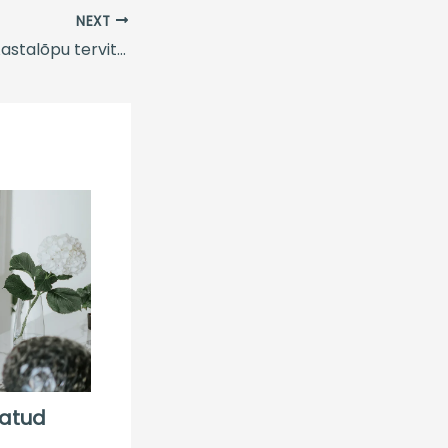
NEXT
Elu50+podcast: Aastalõpu tervitus Urmelt ja Kirstilt
batud