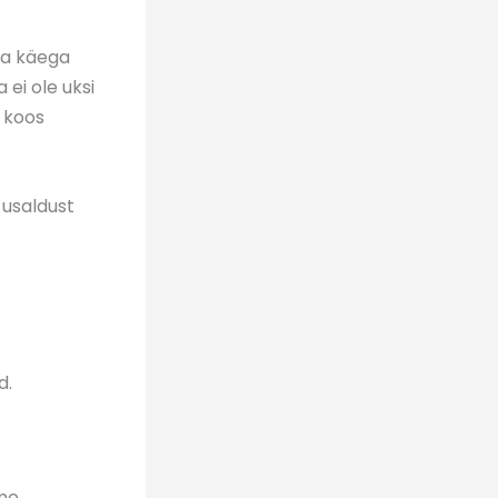
ema käega
 ei ole uksi
a koos
 usaldust
ed.
ame