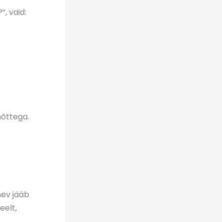
, vaid:
mõttega.
nev jääb
eelt,