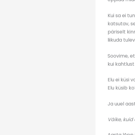
Kui sa ei tu
katsutav, se
päriselt ki
liikuda tule
Soovime, et
kui kahtlus
Elu ei küsi v
Elu küsib ko
Ja uuel aast
Väike, kuid
Aasta lõpp