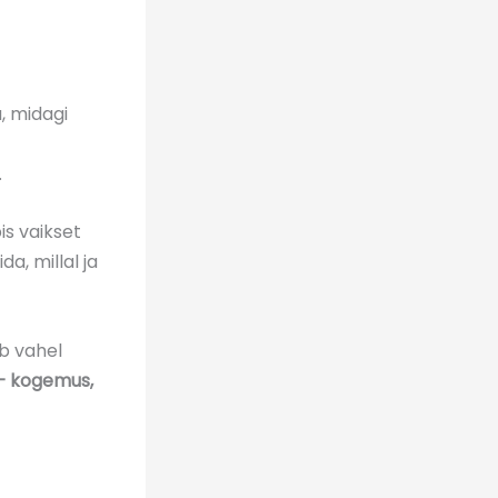
, midagi
.
is vaikset
a, millal ja
ub vahel
 – kogemus,