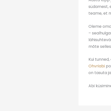
südamest, e
teame, et mi
Oleme oma p
– sealhulga
lähisuhtevä
mõte sellest
Kui tunned, 
Ohvriabi
poo
on tasuta j
Abi küsimin