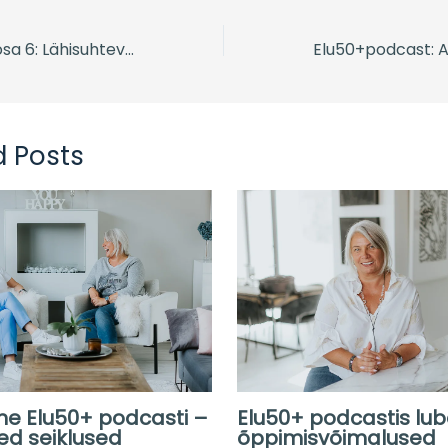
Elu50+podcast osa 6: Lähisuhtevägivald- kuidas ära tunda ja aidata. Külas Merli Kaunissaar
d Posts
me Elu50+ podcasti –
Elu50+ podcastis lu
ed seiklused
õppimisvõimalused