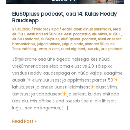
Elu50pluss podcast, osa 14: Külas Heddy
Raudsepp
27.05.2026
/
Podcast
/
Kipa
/
edasi läheb ainult paremaks
,
eesti
elu 50+
,
eesti naised 50pluss
,
eesti podcastid
,
elu viinis
,
elu50+
,
elu50+podcast
,
elu50pluss
,
elu50pluss-podcast
,
elust enesest
,
hambatehnik
,
julged naised
,
julgus elada
,
podcast 50 pluss
,
Taskuhääling
,
urme ja kirsti
,
uued algused
,
uus elu
,
uus podcast
Järjekordne osa ühe ägeda naisega, kes nüüd
viiekümnendates elab oma elust vs 2.0 Täispikk
vestlus Heddy Raudsepaga on nüüd väljas. Räägime
ausalt:
elumuutusest ja õppimisest pärast 50
lahutusest ja enese uuesti leidmisest
elust Viinis,
tantsust ja vabadusest
ja sellest, kuidas ehitada
üles elu, mis päriselt sind toetab See ei ole lihtsalt
lugu… see on kogemus, […]
Elu50pluss
Read Post »
podcast,