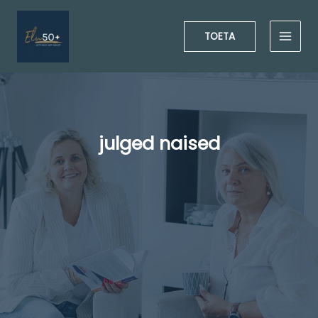
Skip
to
TOETA
content
julged naised