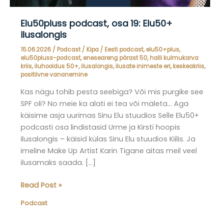
Elu50pluss podcast, osa 19: Elu50+
ilusalongis
15.06.2026
/
Podcast
/
Kipa
/
Eesti podcast
,
elu50+plus
,
elu50pluss-podcast
,
eneseareng pärast 50
,
halli kulmukarva
kriis
,
iluhooldus 50+
,
ilusalongis
,
ilusate inimeste eri
,
keskeakriis
,
positiivne vananemine
Kas nägu tohib pesta seebiga? Või mis purgike see
SPF oli? No meie ka alati ei tea või mäleta… Aga
käisime asja uurimas Sinu Elu stuudios Selle Elu50+
podcasti osa lindistasid Urme ja Kirsti hoopis
ilusalongis – käisid külas Sinu Elu stuudios Kiilis. Ja
imeline Make Up Artist Karin Tigane aitas meil veel
ilusamaks saada. […]
Elu50pluss
Read Post »
podcast,
Podcast
osa
19: