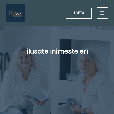
Skip
to
TOETA
content
ilusate inimeste eri