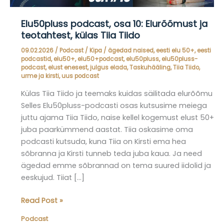
Elu50pluss podcast, osa 10: Elurõõmust ja
teotahtest, külas Tiia Tiido
09.02.2026
/
Podcast
/
Kipa
/
ägedad naised
,
eesti elu 50+
,
eesti
podcastid
,
elu50+
,
elu50+podcast
,
elu50pluss
,
elu50pluss-
podcast
,
elust enesest
,
julgus elada
,
Taskuhääling
,
Tiia Tiido
,
urme ja kirsti
,
uus podcast
Külas Tiia Tiido ja teemaks kuidas säilitada elurõõmu
Selles Elu50pluss-podcasti osas kutsusime meiega
juttu ajama Tiia Tiido, naise kellel kogemust elust 50+
juba paarkümmend aastat. Tiia oskasime oma
podcasti kutsuda, kuna Tiia on Kirsti ema hea
sõbranna ja Kirsti tunneb teda juba kaua. Ja need
ägedad emme sõbrannad on tema suured iidolid ja
eeskujud. Tiiat […]
Elu50pluss
Read Post »
podcast,
Podcast
osa