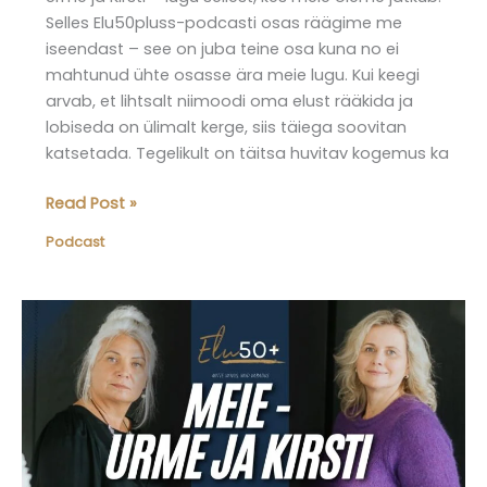
Selles Elu50pluss-podcasti osas räägime me
iseendast – see on juba teine osa kuna no ei
mahtunud ühte osasse ära meie lugu. Kui keegi
arvab, et lihtsalt niimoodi oma elust rääkida ja
lobiseda on ülimalt kerge, siis täiega soovitan
katsetada. Tegelikult on täitsa huvitav kogemus ka
Elu50pluss
Read Post »
podcast,
Podcast
osa
9:
Jälle
meie
–
Urme
ja
Kirsti.