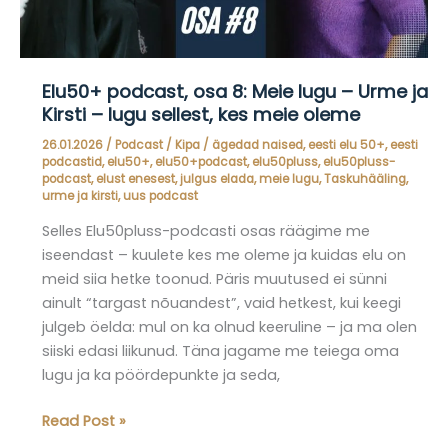
Elu50+ podcast, osa 8: Meie lugu – Urme ja
Kirsti – lugu sellest, kes meie oleme
26.01.2026
/
Podcast
/
Kipa
/
ägedad naised
,
eesti elu 50+
,
eesti
podcastid
,
elu50+
,
elu50+podcast
,
elu50pluss
,
elu50pluss-
podcast
,
elust enesest
,
julgus elada
,
meie lugu
,
Taskuhääling
,
urme ja kirsti
,
uus podcast
Selles Elu50pluss-podcasti osas räägime me
iseendast – kuulete kes me oleme ja kuidas elu on
meid siia hetke toonud. Päris muutused ei sünni
ainult “targast nõuandest”, vaid hetkest, kui keegi
julgeb öelda: mul on ka olnud keeruline – ja ma olen
siiski edasi liikunud. Täna jagame me teiega oma
lugu ja ka pöördepunkte ja seda,
Elu50+
Read Post »
podcast,