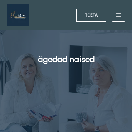
Skip
to
TOETA
content
ägedad naised