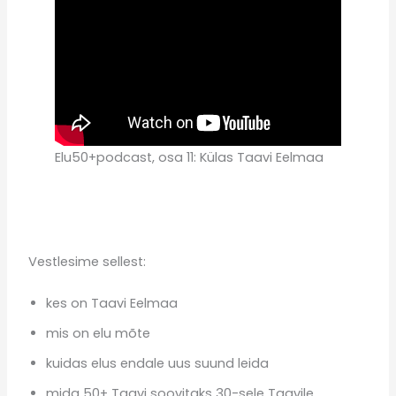
Elu50+podcast, osa 11: Külas Taavi Eelmaa
Vestlesime sellest:
kes on Taavi Eelmaa
mis on elu mõte
kuidas elus endale uus suund leida
mida 50+ Taavi soovitaks 30-sele Taavile