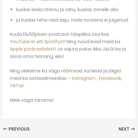
kuidas leida rõõmu ja rahu, kuidas õnnelik olla
ja kuidas teha neid asju, mida noorena ei julgenud
Kuula Elu50pluss-podcasti täispikka osa kas
YouTube’st
või
Spotifyst
! Ning nüüd leiad meid ka
Apple podcastidest
! Ja vajuta palun ikka JÄLGI ka ja
anna oma hinnang, eks!
Ning oleksime ka väga rõõmsad, kui leiad ja jälgid
meid ka sotsiaalmeedias –
Instagram
,
Facebook
,
TikTok
Meie väga täname!
PREVIOUS
NEXT