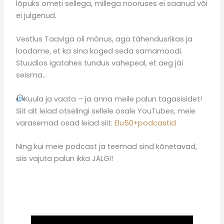
lõpuks ometi sellega, millega nooruses ei saanud või
ei julgenud.
Vestlus Taaviga oli mõnus, aga tähendusrikas ja
loodame, et ka sina koged seda samamoodi.
Stuudios igatahes tundus vahepeal, et aeg jäi
seisma…
Kuula ja vaata – ja anna meile palun tagasisidet!
Siit alt leiad otselingi sellele osale YouTubes, meie
varasemad osad leiad siit:
Elu50+podcastid
Ning kui meie podcast ja teemad sind kõnetavad,
siis vajuta palun ikka JÄLGI!