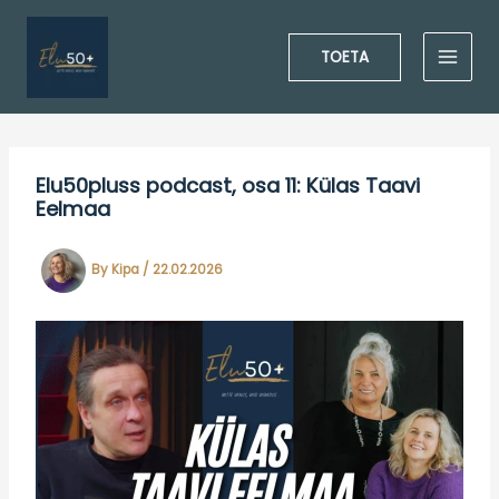
Skip
to
TOETA
content
Elu50pluss podcast, osa 11: Külas Taavi
Eelmaa
By
Kipa
/
22.02.2026