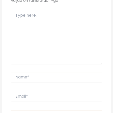
väljad on tähistatud
*
-ga
Type
here..
Name*
Email*
Website