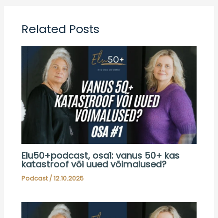
Related Posts
Elu50+podcast, osa1: vanus 50+ kas
katastroof või uued võimalused?
Podcast
/
12.10.2025